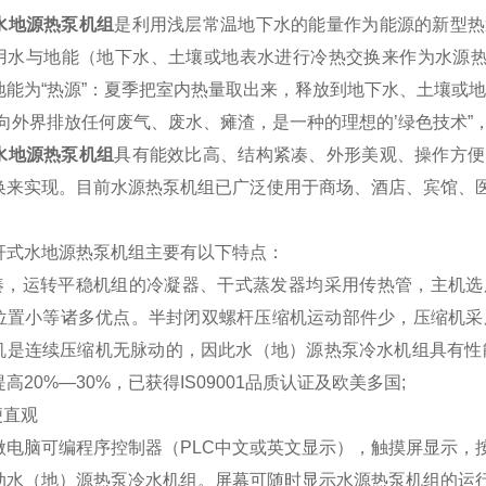
列水地源热泵机组
是利用浅层常温地下水的能量作为能源的新型热
用水与地能（地下水、土壤或地表水进行冷热交换来作为水源热
地能为“热源”：夏季把室内热量取出来，释放到地下水、土壤或地
不向外界排放任何废气、废水、瘫渣，是一种的理想的’绿色技术
列水地源热泵机组
具有能效比高、结构紧凑、外形美观、操作方便
换来实现。目前水源热泵机组已广泛使用于商场、酒店、宾馆、
杆式水地源热泵机组主要有以下特点：
紧凑，运转平稳机组的冷凝器、干式蒸发器均采用传热管，主机
位置小等诸多优点。半封闭双螺杆压缩机运动部件少，压缩机采
机是连续压缩机无脉动的，因此水（地）源热泵冷水机组具有性
高20%—30%，已获得IS09001品质认证及欧美多国;
便直观
微电脑可编程序控制器（PLC中文或英文显示），触摸屏显示，
动水（地）源热泵冷水机组。屏幕可随时显示水源热泵机组的运