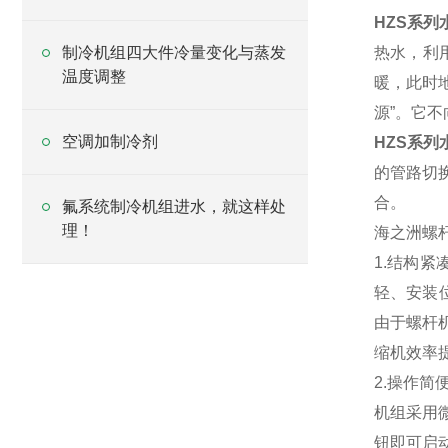
HZS系
制冷机组四大件冷量变化与蒸发
热水，利
温度调整
暖，此时
源”。它
空调加制冷剂
HZS系
的管路切
合。
氟系统制冷机组进水，就这样处
理！
海之洲螺
1.结构
轻、安装
由于螺杆
缩机效率提
2.操作简
机组采用
钮即可启