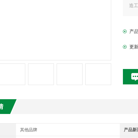
造
产
更
情
其他品牌
产品新