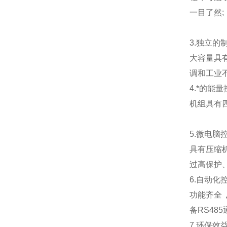
一目了然;
3.独立的
大容量具
调和工业
4.*的能
机组具有四
5.微电脑
具有压缩
过高保护
6.自动化
功能齐全
备RS48
7.环保效