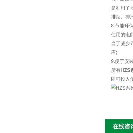
是利用了
排烟、排
8.节能环
使用的电
当于减少
应;
9.便于安
所有
HZ
即可投入
在线咨