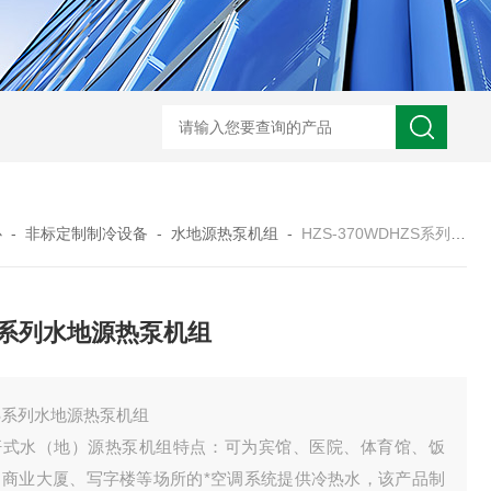
S-990WDT超低温冷冻机组
HZC-30A药厂车间水冷空调机
HZOT-30-24
心
-
非标定制制冷设备
-
水地源热泵机组
-
HZS-370WDHZS系列水地源热泵机组
S系列水地源热泵机组
S系列水地源热泵机组
杆式水（地）源热泵机组特点：可为宾馆、医院、体育馆、饭
、商业大厦、写字楼等场所的*空调系统提供冷热水，该产品制