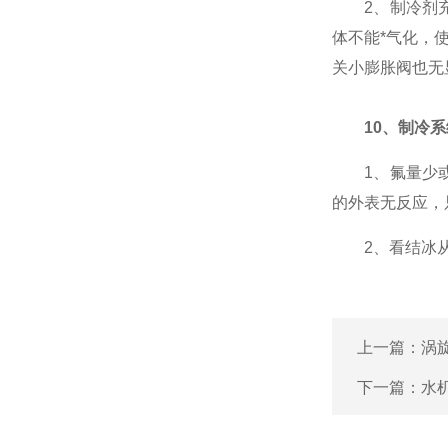
2、制冷剂充
体不能*气化，
关小膨胀阀也无
10、制冷
1、氟量少或
的外表无反应，
2、看结冰从哪
上一篇：
涡
下一篇：
水