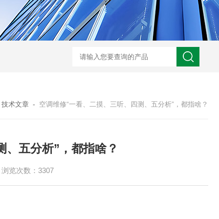
S-990WDT超低温冷冻机组
HZC-30A药厂车间水冷空调机
HZOT-30-24
-
技术文章
-
空调维修“一看、二摸、三听、四测、五分析”，都指啥？
测、五分析”，都指啥？
浏览次数：3307