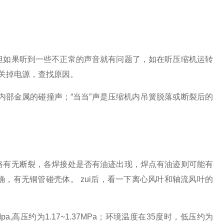
但如果听到一些不正常的声音就有问题了，如在听压缩机运转
即关掉电源，查找原因。
机内部金属的碰撞声；
“当当”声是压缩机内吊簧脱落或断裂后的
路有无断裂，各焊接处是否有油迹出现，焊点有油迹则可能有
确，有无铜管碰壳体。
zui后，看一下离心风叶和轴流风叶的
a,高压约为1.17~1.37MPa；
环境温度在35度时，低压约为