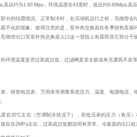
Mpa,高压约为1.93 Mpa；
环境温度在43度时，低压约0.68Mpa,高压约
压部分的结霜情况。
正常制冷时，在压缩机运行之初，毛细管会
挂霜不化的现象。
值得注意的是，室外热交换器在冬季按热泵循
果毛细管出口至室外热交换器入口这一管段上有霜而其它部分干
。
、外环境温度是否过高或过低，过滤网是否太脏或有无通风不良
力表、钳形电流表、万用表等测量系统压力、温度、电源电压、
漏。
度在30℃左右（空调制冷状况下），若低压表的压力（表压）在
值应在2MPa左右，过高或过低都说明有异常。
冷凝器的出口处