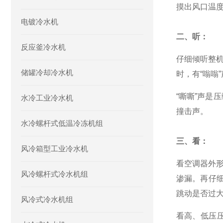
摸出风口温
电镀冷水机
二、听：
反应釜冷水机
仔细倾听整
储罐冷却冷水机
时，有“嗡嗡
“嘶嘶”声是
水冷工业冷水机
撞击声。
水冷螺杆式低温冷冻机组
三、看：
风冷箱型工业冷水机
看空调器外
风冷螺杆式冷水机组
渗漏。
再仔
跳动是否过
风冷式冷水机组
看高、低压