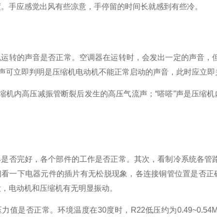
度。
手应感觉出风有些凉意，手停留的时间长就感到有些冷。
机运转的声音是否正常。
空调器在运转时，会发出一定的声音，
”声可立即判明是压缩机电动机不能正常启动的声音，此时应立
压缩机内高压减振管断裂后发生的高压气流声；
“嗒嗒”声是压缩
形是否完好，各个部件的工作是否正常。
其次，看制冷系统各管
细看一下电器元件的插片有无松脱现象，各连接铜管位置是否正
大，电动机和压缩机有无明显振动。
压力值是否正常。
环境温度在30度时，R22低压约为0.49~0.54Mp