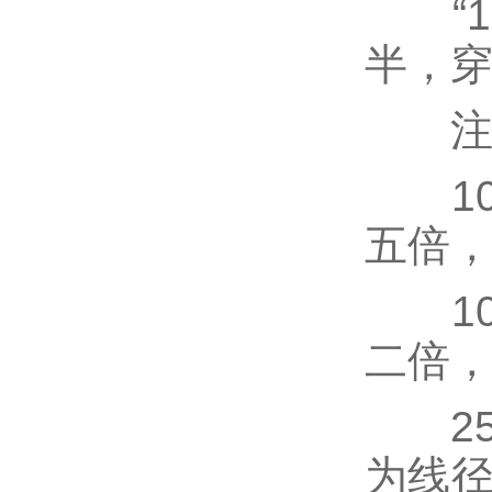
“10
半，穿
注
10
五倍，
100
二倍，
25、
为线径