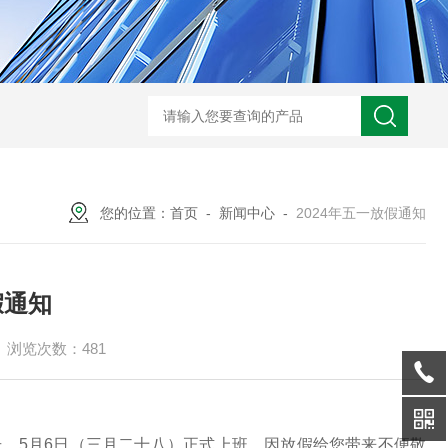
S-990WDT超低温冷冻机组
HZC-30A药厂车间水冷空调机
HZOT-30-24
您的位置：
首页
-
新闻中心
-
2024年五一放假通知
假通知
浏览次数：481
号，5月6日（三月二十八）正式上班。因放假给您带来不便敬