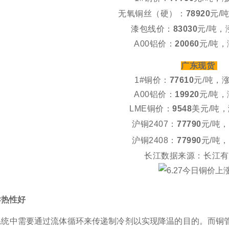
无氧铜丝（硬）：
7892
0
元/
漆包线价：
83030
元/吨
，
A00铝价：
20060
元/吨，
广东现货
1#铜价：
77610
元/吨，
A00铝价：
19920
元/吨，
LME铜价：
9548
美元/吨，
沪铜2407：
7779
0
元/吨，
沪铜2408：
77990
元/吨
，
长江数据来源
：
长江有
导热性好
系统中需要通过流体循环来传递制冷剂以实现降温的目的。而铜