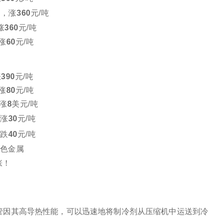
吨，
涨
360
元/吨
涨
360
元/吨
涨
60
元/吨
涨
390
元/吨
涨
80
元/吨
涨
8
美元/吨
涨
30
元
/吨
跌
40
元/吨
色金属
管因其高导热性能，可以迅速地将制冷剂从压缩机中运送到冷