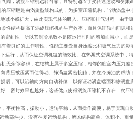
、排气阀，涡旋压缩机运转可靠，且特别适应于变转速运动和变频
缩机的压缩腔是由涡旋型线构成的，为多室压缩机构，当动涡盘
应地减小或扩大，由此实现气体的吸入、压缩和排气过程，由于
径向柔性结构提高了涡旋压缩机的生产效率，而且保证轴向间隙
效的密封性，所以其制冷系数不是随运行时间的增加而减小，而
缩机有着良好的工作特性，性能主要受自身压缩比和吸气压力的
比下运行，从而保证空调机组的能效比。在热泵式空调系统中，
压缩机无余隙容积，在结构上属于多室压缩，相邻的腔室内压力
轴向背压被压紧而使得动、静涡盘紧密接触，并在冷冻油的帮助
磨损后，可以沿轴向方向自动补偿，以保证动涡盘端面和静涡盘
越好，密封效果也越好，这些优点使得涡旋压缩机不存在二次压
化小，平衡性高，振动小，运转平稳，从而操作简便，易于实现自
自身运动部件少、没有往复运动机构，所以结构简单、体积小、重