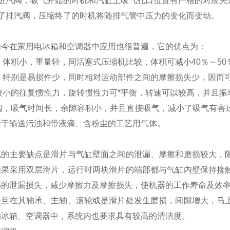
设进汽阀，吸气开始的时机和汽缸上吸气孔口位置有严格的对应关
置了排汽阀，压缩终了的时机将随排气管中压力的变化而变动。
如今在家用电冰箱和空调器中应用也很普遍，它的优点为：
单，体积小，重量轻，同活塞式压缩机比较，体积可减小40％～50
少，特别是易损件少，同时相对运动部件之间的摩擦损失少，因而
有较小的往复惯性力，旋转惯性力可*平衡，转速可以较高，并且
气阀，吸气时间长，余隙容积小，并且直接吸气，减小了吸气有
用于输送污浊和带液滴、含粉尘的工艺用气体。
机的主要缺点是滑片与气缸壁面之间的泄漏、摩擦和磨损较大，
如果采用双层滑片，运行时两块滑片的端部都与气缸内壁保持接
部的泄漏损失，减少摩擦力及摩擦损失，使机器的工作寿命及效
一旦在其轴承、主轴、滚轮或是滑片处发生磨损，间隙增大，马
的冰箱、空调器中，系统内也要求具有较高的清洁度。