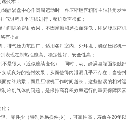
调速技术；
中心绕静涡盘中心作圆周运动时，各压缩腔容积随主轴转角发生
吸排气过程几乎连续进行，整机噪声很低；
和径向间隙的密封效果，不因摩擦和磨损而降低，即涡旋压缩机
是略有提高；
影响，排气压力范围广，适用各种室内、外环境，确保压缩机一
特别表现在制热性能高、稳定性好、安全性高；
差别不是很大（近似连续变化），同时，动、静涡盘端面接触部
下实现良好的密封效果，从而使得内泄漏几乎不存在；当密封
底面始终贴紧，而且压缩机工作时间越长，这些贴紧的相对运
缩制冷剂气体的问题，是保持高容积效率运行的重要保障因素
动化；
量轻、零件少（特别是易损件少），可靠性高，寿命在20年以