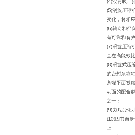
(4)没有吸
(5)涡旋压
变化，将相
(6)轴向和
有可靠和有
(7)涡旋压
直在高能效
(8)涡旋式
的密封条靠
条端平面被
动面的配合
之一；
(9)力矩变
(10)因其
上。