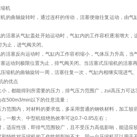
压缩机
缩机的曲轴旋转时，通过连杆的传动，活塞便做往复运动，由气
机的活塞从气缸盖处开始运动时，气缸内的工作容积逐渐增大，
大时为止，进气阀关闭。
机的活塞反向运动时，气缸内工作容积缩小，气体压力升高，当
活塞运动到极限位置为止，排气阀关闭。当活塞式压缩机的活塞
式压缩机的曲轴旋转一周，活塞往复一次，气缸内相继实现进气
机的优点
量大小，都能得到所需要的压力，排气压力范围广，zui高压力可达3
为在500m3/min以下的任意流量；
的压力范围内，对材料的要求低，多采用普通的钢铁材料，加工较
高，一般大、中型机组绝热效率可达0.7~0.85左右；
节时，适应性强，即排气范围较广，且不受压力高低影响，能适应
重度和特性对压缩机的工作性能影响不大，同一台压缩机可以用于