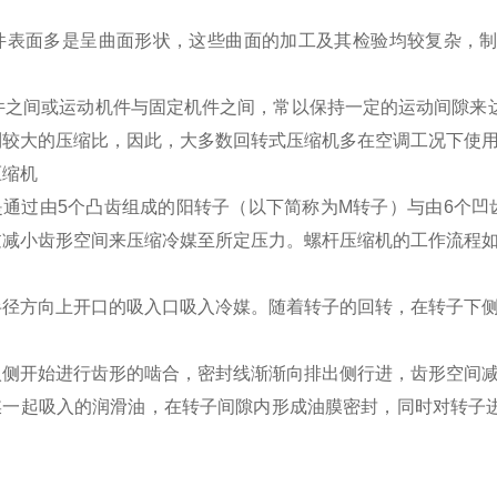
动机件表面多是呈曲面形状，这些曲面的加工及其检验均较复杂，
机件之间或运动机件与固定机件之间，常以保持一定的运动间隙
到较大的压缩比，因此，大多数回转式压缩机多在空调工况下使
压缩机
是通过由5个凸齿组成的阳转子（以下简称为M转子）与由6个凹
过减小齿形空间来压缩冷媒至所定压力。螺杆压缩机的工作流程
〕
半径方向上开口的吸入口吸入冷媒。随着转子的回转，在转子下
〕
入侧开始进行齿形的啮合，密封线渐渐向排出侧行进，齿形空间
媒一起吸入的润滑油，在转子间隙内形成油膜密封，同时对转子
〕