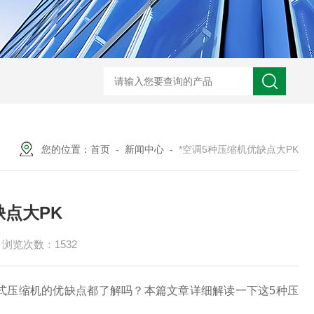
S-990WDT超低温冷冻机组
HZC-30A药厂车间水冷空调机
HZOT-30-24
您的位置：
首页
-
新闻中心
-
*空调5种压缩机优缺点大PK
缺点大PK
浏览次数：1532
式压缩机的优缺点都了解吗？本篇文章详细解读一下这5种压