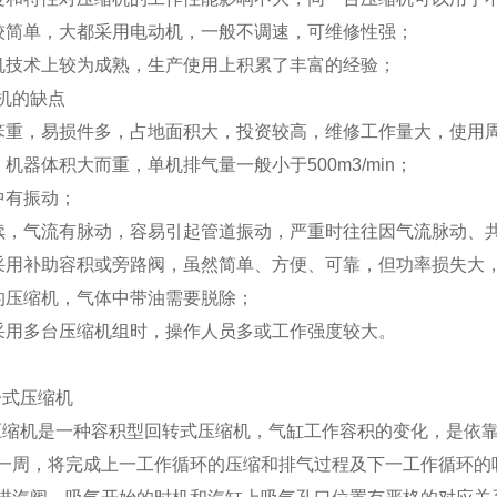
比较简单，大都采用电动机，一般不调速，可维修性强；
缩机技术上较为成熟，生产使用上积累了丰富的经验；
机的缺点
杂笨重，易损件多，占地面积大，投资较高，维修工作量大，使用周
，机器体积大而重，单机排气量一般小于500m3/min；
转中有振动；
连续，气流有脉动，容易引起管道振动，严重时往往因气流脉动、
节采用补助容积或旁路阀，虽然简单、方便、可靠，但功率损失大
滑的压缩机，气体中带油需要脱除；
厂采用多台压缩机组时，操作人员多或工作强度较大。
子式压缩机
压缩机是一种容积型回转式压缩机，气缸工作容积的变化，是依
转一周，将完成上一工作循环的压缩和排气过程及下一工作循环的