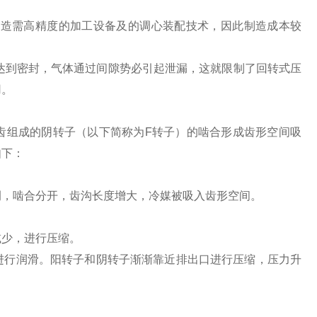
制造需高精度的加工设备及的调心装配技术，因此制造成本较
来达到密封，气体通过间隙势必引起泄漏，这就限制了回转式压
用。
齿组成的阴转子（以下简称为F转子）的啮合形成齿形空间吸
如下：
侧，啮合分开，齿沟长度增大，冷媒被吸入齿形空间。
减少，进行压缩。
进行润滑。阳转子和阴转子渐渐靠近排出口进行压缩，压力升