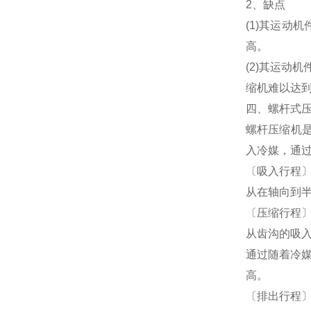
2、缺点
(1)其运
高。
(2)其运动
缩机难以达
四、螺杆式
螺杆压缩机
入冷媒，通
〔吸入行程
从在轴向到
〔压缩行程
从齿沟的吸
通过随着冷
高。
〔排出行程