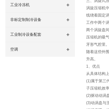
三、涡旋式
工业冷冻机
涡旋压缩机中
线绕着固定
非标定制制冷设备
工作中两个
两个涡旋盘
工业制冷设备配套
压缩机的吸
牙形气腔里
空调
随着这些外
升高。
1、优点
从具体结构
(1)属于第
子压缩机效率
(2)驱动动
(3)动涡盘