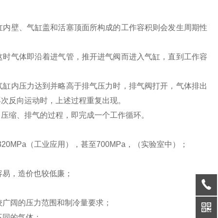
缸内壁、气缸盖和活塞顶面所构成的工作容积则会发生周期性
这时气体即沿着进气管，推开进气阀而进入气缸，直到工作容
气缸内压力达到并略高于排气压力时，排气阀打开，气体排出
再次反向运动时，上述过程重复出现。
、压缩、排气的过程，即完成一个工作循环。
20MPa（工业应用），甚至700MPa，（实验室中）；
容易，造价也较低廉；
较广阔的压力范围和制冷量要求；
不同的气体；