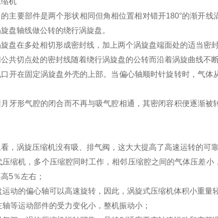
压缩机
的主要部件是两个形状相同但角相位置相对错开180°的渐开
涡旋盘轴线做公转的绕行涡旋盘。
涡旋盘在多处相切形成密封线，加上两个涡旋盘端面处的适当密
间公共切点处的密封线随着绕行涡旋盘的公转而沿着涡旋曲线不
气口开在固定涡旋盘外壳的上部。当偏心轴顺时针旋转时，气体
。
围月牙形气腔的闭合而不再与吸气腔相通，其密闭容积便逐渐被
上看，涡旋压缩机没有吸、排气阀，这大大提高了高速运转的可
三代压缩机，多个压缩腔同时工作，相邻压缩腔之间的气体压差小
高5％左右；
涡盘运动的偏心轴可以高速旋转，因此，涡旋式压缩机体积小重量
与主轴等运动部件的受力变化小，整机振动小；