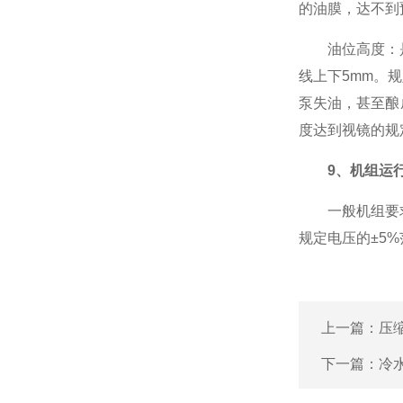
的油膜，达不到
油位高度：是润
线上下5mm。
泵失油，甚至酿
度达到视镜的规
9、机组运
一般机组要求的
规定电压的±5
上一篇：
压
下一篇：
冷