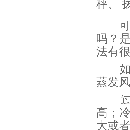
秤、 
可能
吗？
法有
如果
蒸发
过滤
高；
大或