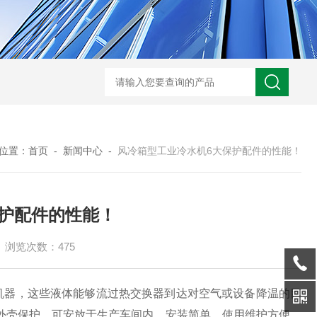
S-990WDT超低温冷冻机组
HZC-30A药厂车间水冷空调机
HZOT-30-24
位置：
首页
-
新闻中心
-
风冷箱型工业冷水机6大保护配件的性能！
保护配件的性能！
浏览次数：475
机器，这些液体能够流过热交换器到达对空气或设备降温的目
外壳保护，可安放于生产车间内，安装简单，使用维护方便。