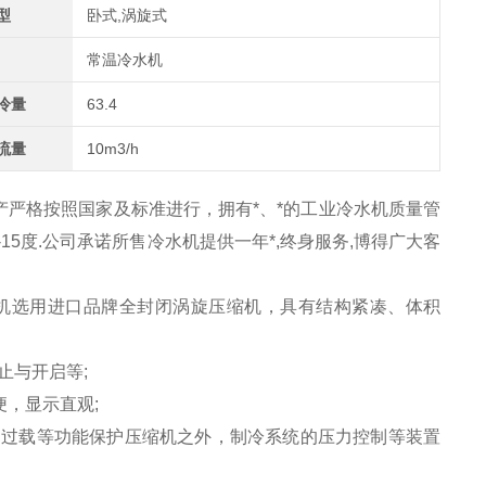
型
卧式,涡旋式
常温冷水机
冷量
63.4
流量
10m3/h
严格按照国家及标准进行，拥有*、*的工业冷水机质量管
达-15度.公司承诺所售冷水机提供一年*,终身服务,博得广大客
主机选用进口品牌全封闭涡旋压缩机，具有结构紧凑、体积
止与开启等;
便，显示直观;
相、过载等功能保护压缩机之外，制冷系统的压力控制等装置