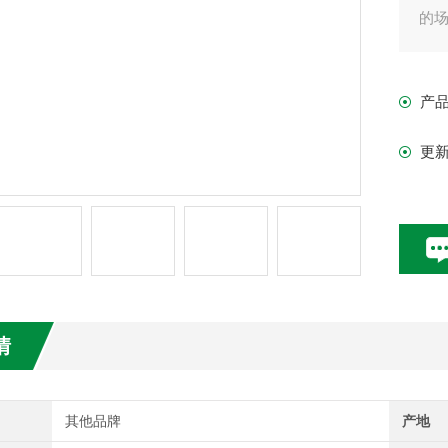
的场
产
更
情
其他品牌
产地