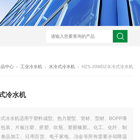
S-990WDT超低温冷冻机组
HZC-30A药厂车间水冷空调机
HZOT-30-24
产品中心
-
工业冷水机
-
水冷式冷水机
-
HZS-20WDZ水冷式冷水机
式冷水机
冷式冷水机适用于塑料成型、热力塑型、管材、型材、BOPP薄
、包装、片板注塑、挤塑、吹瓶、塑胶橡胶,、化工、化纤、制
、食品加工、日用百货、电子家电、冶金等所有需要冷却降温