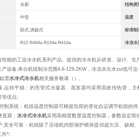
全新
结构类
中型
温度
卧式,涡旋式
标准制
R22 R404a R134a R410a
冷冻水
有性能的工业冷水机系列产品。提供的冷水机从研发、设计、生产
产设备,单台机组制冷范围4.6-129.2KW，冷冻水出水zui低可
 如需
水冷式冷水机
相关服务敬请（）。
构紧凑,运转平稳：的壳管式冷凝器、蒸发器均采用高效传热管，
等优点;
能量控制系统：机组温度控制器可根据负荷的变化自运调节机组的停
简便直观：
水冷式冷水机
采用高精度数显温度控制器，参数设定简
重保护,安全可靠：机组除了压缩机内部保护模块提供超欠压、缺
作*;