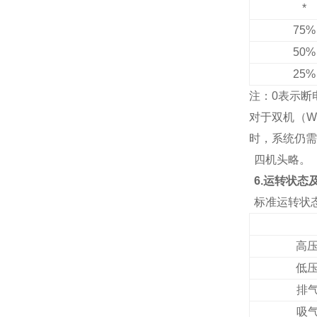
*
75%
50%
25%
注：0表示断
对于双机（W
时，系统仍需加
四机头略。
6.运转状态
标准运转状
高压
低压
排
吸