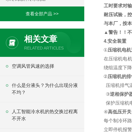
工时要求对输
查看全部产品 >>
耐压试验，控
与本厂，按本
▲
警告！！不
相关文章
4.安全装置
RELATED ARTICLES
①
压缩机电机
在压缩机电机
空调风管风速的选择
绕组温度下降
②
压缩机的排
什么是分液头？为什么出现分液
压缩机排气温
不均？
③
逆相保护
保护压缩机
人工智能冷水机的热交换过程离
④
高低压开关
不开水
每个制冷环路
立即停机报警