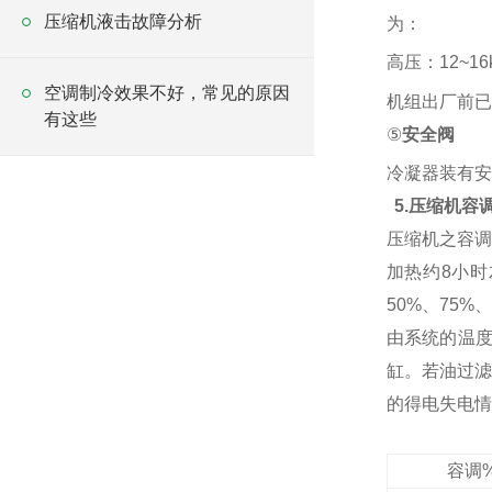
压缩机液击故障分析
为：
高压：12~16k
空调制冷效果不好，常见的原因
机组出厂前已
有这些
⑤
安全阀
冷凝器装有安全
5.压缩机容
压缩机之容调
加热约8小
50%、75
由系统的温
缸。若油过滤
的得电失电情
容调