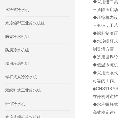
◆
采用进口高
水冷式冷水机
三角降压启动
◆
压缩机内设
水冷箱型工业冷水机组
－
40%
，工艺
◆
螺杆制冷压
防爆冷水机组
◆
水冷螺杆式
制灵活方便，
防腐冷水机组
◆
选用世界*
船用冷冻机组
◆
低温冷冻机
◆
采用无泵式
螺杆式风冷冷水机
可靠的工作。
◆
CNS11870
双螺杆式工业冷水机
在停机时逆转
环保冷水机
◆
水冷螺杆式
高效稳定运行
水冷式螺杆冷水机组