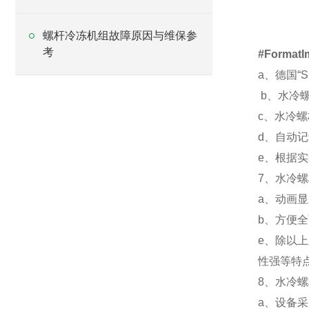
螺杆冷冻机组故障原因与维保参
考
#FormatI
a
、
德国
“
b
、
水冷
c
、
水冷螺
d
、
自动记
e
、
根据实
7
、水冷螺
a
、
动画显
b
、
方便全
e
、除以上
性强等特
8
、水冷螺
a
、
设备采