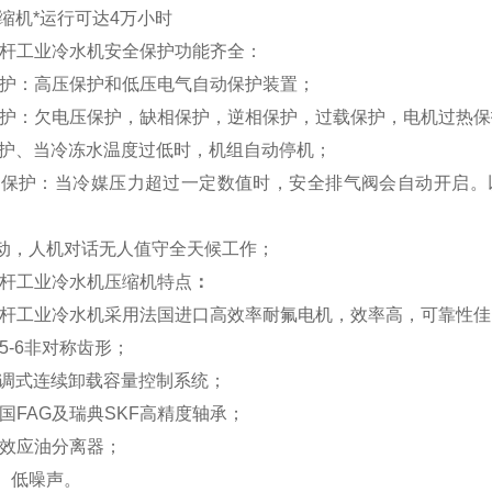
缩机*运行可达
4
万小时
杆工业冷水机安全保护功能齐全：
护：高压保护和低压电气自动保护装置；
护：欠电压保护，缺相保护，逆相保护，过载保护，电机过热保
护、当冷冻水温度过低时，机组自动停机；
阀保护：当冷媒压力超过一定数值时，安全排气阀会自动开启。
动，人机对话无人值守全天候工作；
杆工业冷水机压缩机特点
：
杆工业冷水机采用法国进口高效率耐氟电机，效率高，可靠性佳
5-6
非对称齿形；
调式连续卸载容量控制系统；
国
FAG
及瑞典
SKF
高精度轴承；
效应油分离器；
、低噪声。