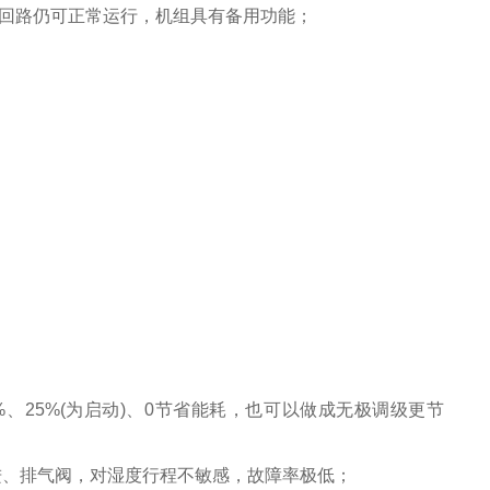
回路仍可正常运行，机组具有备用功能；
%
、
25%
(为启动)、
0
节省能耗，也可以做成无极调级更节
进、排气阀，对湿度行程不敏感，故障率极低；