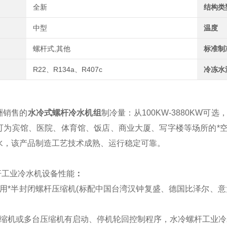
全新
结构类
中型
温度
螺杆式,其他
标准制
R22、R134a、R407c
冷冻水
洲销售的
水冷式螺杆冷水机组
制冷量：从100KW-3880KW可
。可为宾馆、医院、体育馆、饭店、商业大厦、写字楼等场所的*
水，该产品制造工艺技术成熟、运行稳定可靠。
杆工业冷水机设备性能
：
用*半封闭螺杆压缩机
(
标配中国台湾汉钟复盛、德国比泽尔、意
缩机或多台压缩机有启动、停机轮回控制程序，水冷螺杆工业冷