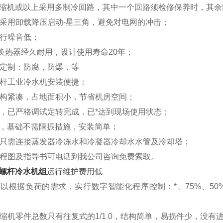
缩机或以上采用多制冷回路，其中一个回路须检修保养时，其余
采用卸载降压启动
-
星三角，避免对电网的冲击；
行噪音低；
换热器经久耐用，设计使用寿命
20
年；
定制：防腐，防爆，等
杆工业冷水机安装便捷：
构紧凑，占地面积小，节省机房空间；
，已严格调试定转完成，已*达到现场使用状态；
，基础不需隔振措施，安装简单；
只需连接蒸发器冷冻水和冷凝器冷却水水管及冷却塔；
程图及指导书可电话到我公司咨询免费索取。
螺杆冷水机组
运行维护费用低
可以根据负荷的需求，实行数字智能化程序控制：
*
、
75%
、
50
缩机零件总数只有往复式的
1
/
1 0
，结构简单，易损件少，没有