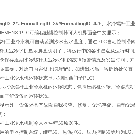
mgID_2##FormatImgID_3##FormatImgID_4#
6
、水冷螺杆工
SIEMENS”PLC
可编程触摸控制器可人机界面全中文显示；
螺杆工业冷水机可自动监测冷水出水温度，通过
PLC
自动控制滑
杆工业冷水机显示屏直观明了，将运行中的各水温点及运行时间
录保存近期水冷螺杆工业冷水机的故障报警情况及发生时间，并
际需要，对原有内容修正(凭密码)，如进出水温、容调所处位
杆工业冷水机运转状态显示
(
德国西门子
PLC)
示水冷螺杆工业冷水机的运转状态，包括压缩机运转、冷媒流动
面了解设备的运转状况。
显示外，设备还具有故障自我检查、修复、记忆存储、自动记
点；
杆工业冷水机制冷原器件/电器原器件。
用的电器控制系统，继电器、热保护器、压力控制器等均为
LG