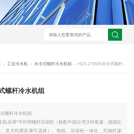
S-990WDT超低温冷冻机组
HZC-30A药厂车间水冷空调机
HZOT-30-24
心
-
工业冷水机
-
水冷式螺杆冷水机组
-
HZS-270WS水冷式螺杆冷水机组
式螺杆冷水机组
冷式螺杆冷水机组
、主机采用*半封闭螺杆压缩机（标配中国台湾汉钟复盛、德国比
尔、意大利莱富康可选择）、电机、压缩机一体化，无轴封渗