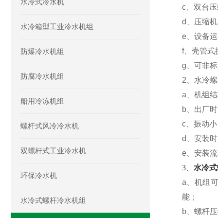
水冷式冷水机
c
、
双台压
d
、
压缩机
水冷箱型工业冷水机组
e
、设备运
f
、壳管式
防爆冷水机组
g
、可非标
防腐冷水机组
2
、水冷螺
a
、
机组结
船用冷冻机组
b
、
出厂时
c
、
振动小
螺杆式风冷冷水机
d
、
安装时
双螺杆式工业冷水机
e
、安装流
3、
水冷式
环保冷水机
a
、
机组
能；
水冷式螺杆冷水机组
b
、
螺杆压