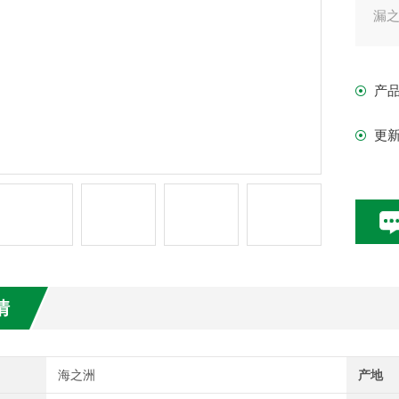
漏
b
杆
产
c
时
更
情
海之洲
产地