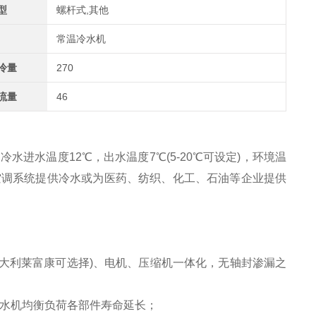
型
螺杆式,其他
常温冷水机
冷量
270
流量
46
选，冷水进水温度12℃，出水温度7℃(5-20℃可设定)，环境温
空调系统提供冷水或为医药、纺织、化工、石油等企业提供
大利莱富康可选择
)
、电机、压缩机一体化，无轴封渗漏之
水机均衡负荷各部件寿命延长；