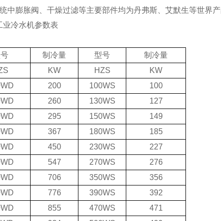
统中膨胀阀、干燥过滤等主要部件均为丹弗斯、艾默生等世界产
工业冷水机
参数表
型号
制冷量
型号
制冷量
ZS
KW
HZS
KW
0WD
200
100WS
100
0WD
260
130WS
127
0WD
295
150WS
149
0WD
367
180WS
185
0WD
450
230WS
227
0WD
547
270WS
276
0WD
706
350WS
356
0WD
776
390WS
392
0WD
855
470WS
471