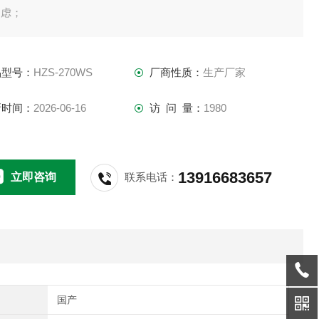
之虑；
、双台压缩机或多台压缩机有启动、停机轮回控制程序，水冷螺
工业冷水机组均衡负荷各部件寿命延长；
品型号：
HZS-270WS
厂商性质：
生产厂家
、双台压缩机或以上采用多制冷回路，其中一个回路须检修保养
，其余回路仍可正常运行，机组具有备用功能
新时间：
2026-06-16
访 问 量：
1980
13916683657
立即咨询
联系电话：
国产