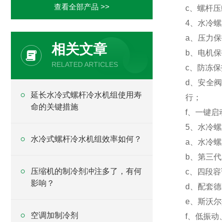
查看全部产品 >>
c
、
螺杆压
4
、水冷螺
a
、
压力保
相关文章
b
、
电机保
RELATED ARTICLES
c
、
防冻保
d
、
安全
延长水冷式螺杆冷水机组使用寿
行；
命的关键措施
f
、一键启
5
、水冷螺
水冷式螺杆冷水机组效率如何？
a
、
水冷螺
b
、
第三代
压缩机的制冷剂冲注多了，有何
c
、
四段容
影响？
d
、
配套德
e
、
斯沃尔
空调加制冷剂
f
、
低振动