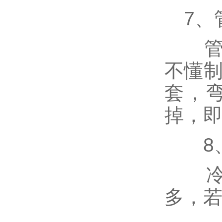
7、
管路
不懂制
套，
掉，
8、
冷暖
多，