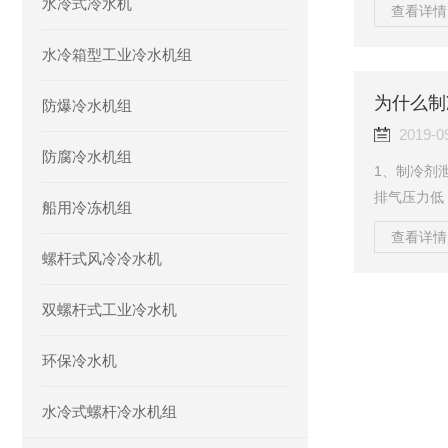
水冷式冷水机
查看详情 
损坏。对压
保护；3、
水冷箱型工业冷水机组
液体太多，
的很高的压
为什么制
防爆冷水机组
列保护措施
2019-0
防腐冷水机组
1、制冷剂
排气压力低
船用冷冻机组
发器不挂霜
查看详情 
化。停机后
螺杆式风冷冷水机
力。【排除
应立即查找
双螺杆式工业冷水机
多【故障分
量，制冷剂
环保冷水机
水冷式螺杆冷水机组