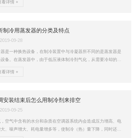
查看详情 +
蒸发器热负荷增加时，*空调电子膨胀阀的开度也会增大，即制冷剂
量也随之增加，反之，制冷剂流量将减少。电子膨胀阀的作用之控
过热度*空调电子膨胀阀具有控制蒸发器出口制冷剂过热度的功能，
种控制过热的的功能既可以保证蒸发器传热面积的充分利用，又可
析制冷用蒸发器的分类及特点
止吸气时伴随着液击损坏压缩机事故的发生，使*空调压...
2019-09-28
发器是一种换热设备，在制冷装置中与冷凝器所不同的是蒸发器是
热设备。在蒸发器中，由于低压液体制冷剂气化，从需要冷却的物
或空间吸热，从而使被冷却的物体或空间的温度降低，达到制冷的
查看详情 +
的。因此，蒸发器是制冷装置中产生和输出冷量的设备。根据被冷
介质的种类不同，蒸发器可分为两大类：1、冷却液体载冷剂的蒸发
用于冷却液体载冷剂——水、盐水或乙二醇水溶液等。这类蒸发器
用的有卧式蒸发器、立管式蒸发器和螺旋管式蒸发器等。2、冷却空
调安装结束后怎么用制冷剂来排空
蒸发器这类蒸发器有冷却排管和冷风机。卧式蒸发器分类卧...
2019-09-25
气，空气中含有的水分和杂质在空调器系统内会造成压力增高、电
增大、噪声增大、耗电量增多等，使制冷（热）量下降，同时还可
造成冰堵和脏堵等故障。目前，排出室内机和管路中的空气多采用