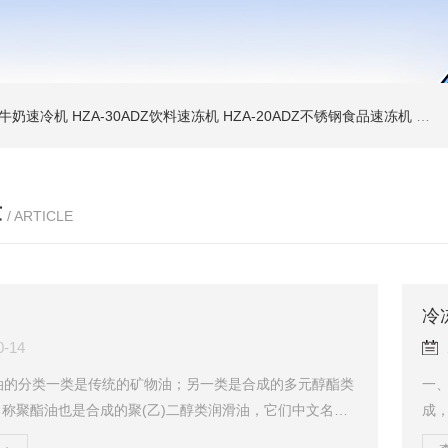
WD牛奶速冷机
HZA-30ADZ饮料速冻机
HZA-20ADZ不锈钢食品速冻机
HZ
章
/ ARTICLE
冷
0-14
油的分类一类是传统的矿物油；另一类是合成的多元醇酯类
一
常称聚酯油也是合成的聚(乙)二醇类润滑油，它们中文名不
成
POE油不仅能良好地用于HFC类制冷剂系统中，也能用于
的