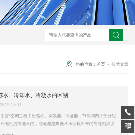
S-990WDT超低温冷冻机组
HZC-30A药厂车间水冷空调机
HZOT-30-24
您的位置：
首页
-
技术文章
冻水、冷却水、冷凝水的区别
2019-10-11
、引言*空调主机由压缩机、蒸发器、冷凝器、节流阀四大部分组
，压缩机提供能量的，冷凝器是降低从压缩机出来的制冷剂温度
，介质是水，这个水就是冷却水，它是连到冷却塔的。蒸发器是制