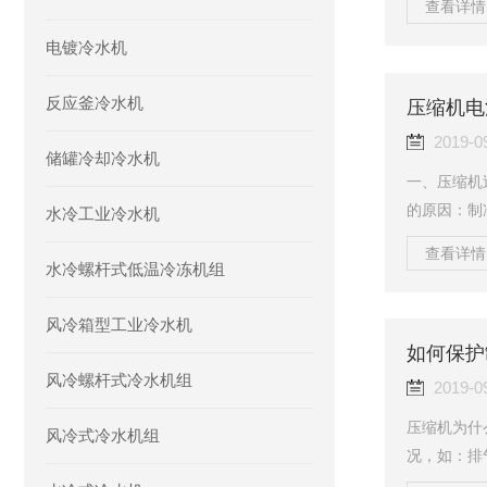
查看详情 
体、惰性气
电镀冷水机
使得压缩机
产生原因1
反应釜冷水机
冷系统内的
压缩机电
曾充满空气
2019-0
储罐冷却冷水机
一、压缩机
的原因：制
水冷工业冷水机
缺少冷冻油
查看详情 
路：如外机
水冷螺杆式低温冷冻机组
方，风口前
或被灰尘油
风冷箱型工业冷水机
高等。2、
如何保护
压缩机工作
风冷螺杆式冷水机组
2019-0
压缩机为什
风冷式冷水机组
况，如：排
量液体进入