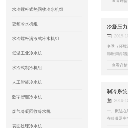
查看详情 
烃类制冷剂
水冷螺杆式热回收冷水机组
中。2、冷
满油，保证
变频冷水机组
的磨屑，起
冷凝压力
油的性能要
2019-1
水冷螺杆满液式冷水机组
冬季（环境
低温工业冷水机
膨胀阀两端
制冷系统故
查看详情 
水冷式制冷机组
器安装在室
下）往往会
人工智能冷水机
对于其他设
膨胀阀无法
制冷系统
数字智能冷水机
冷剂，一方
2019-1
一、概述在
废气冷凝回收冷水机
在冷凝器中
表面处理冷水机
体状态，这