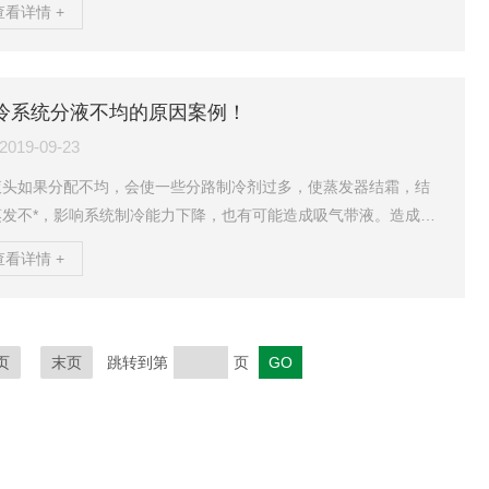
查看详情 +
室外机制冷剂顶出的方法：01）、将室内机与室外机之间连接管路
气管打开；02）、使用六角扳手将室外机上二通截止阀的阀门打
，确保制冷剂可以进入室内机管路中；03）、随着制冷剂慢慢进入
内机管路中，制冷剂逐渐占据管路，将室内机管路中的气体顶出，
冷系统分液不均的原因案例！
已断开的粗管（气管）管口处排出；04）、当看到有制冷...
2019-09-23
液头如果分配不均，会使一些分路制冷剂过多，使蒸发器结霜，结
蒸发不*，影响系统制冷能力下降，也有可能造成吸气带液。造成分
不均的原因有很多，常见的原因本文都有说到。我们先来通过一个
查看详情 +
行的冷库维修案例来进入本文，这个案例就是典型的分液不均造成
，zui后的结果惨不忍睹！案例：本系统由三台并联活塞式压缩机组
，向两个冷库四台冷风机提供冷源，库温维持在-23度左右。客户的
修保养记录很全，在两年的运行时间里面先后出现了很多故障，总
页
末页
跳转到第
页
下：蒸发器结冰；油压保护；蒸发器风机电机多个烧...