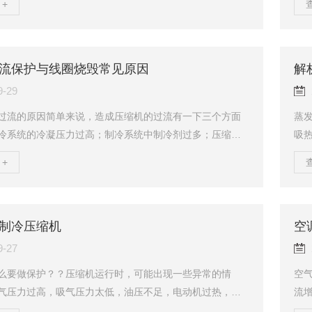
+
体以及这些气体的混合气体等。由于不凝性气体的存在，
当
的能耗增大，而制冷系统的制冷量降低。二、不凝性气体
流
、充注制冷剂前制冷系统排空不充分在充注制冷机之前，制
制
压缩机气缸内、冷凝器内、蒸发器内以及系统的管路内都
这
流保护与线圈烧毁常见原因
解
，在充注制冷剂前为了排除这些空气，需要对制冷系统内...
以防
9-29
过流的原因简单来说，造成压缩机的过流有一下三个方面
蒸
冷系统的冷凝压力过高；制冷系统中制冷剂过多；压缩机
吸
。下面我们来详细说明：1、外机散热不良外机回、排风短
体
+
装在封闭式阳台内，狭小的过道内，屋内等不通风的地
目
有阻碍物。外机风量小，散热速度慢：如外机冷凝器太脏
却
污堵死，风扇电机转速慢，风扇电容变小，外机周围温度
器
外部供电电压因素电源电压偏低或偏高，两种情况均会引起
常
制冷压缩机
空
电流偏高，而国内电压偏低的情况占绝大多数，特别是...
气的
9-27
么要做保护？？压缩机运行时，可能出现一些异常的情
空
气压力过高，吸气压力太低，油压不足，电动机过热，过
流
气缸等。出现异常情况时，若没有保护措施，压缩机将会
能