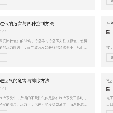
+
。PAG油则可用于HFC类、烃类及氨作为制冷剂的系统
冷
冻机油的主要功能降低摩擦功、摩擦热和磨损在密封部位充
温
密封性能，防止制冷剂的泄漏油的运动带走金属摩擦产生
家
到清洗摩擦面的作用为卸载机构提供液压的动力3、冷冻机
的
过低的危害与四种控制方法
压
求合适的粘度：冷冻机油的粘度除了要...
二、
0-09
温度比较低）的时候，冷凝器的冷凝压力往往很低，使得
一
的的压力降减小，而导致蒸发器获取的冷媒偏小，从而使
转
障产生。一、冷凝压力过低故障在制冷系统中，如果冷凝
有
+
外，系统的排气压力（冷凝压力）在冬季（或者低温环境
把
比较低，这种情况在北方往往更常见，对于空调而言是，
机
备（冷库等）而言同样存在该情况；冷凝压力过低会使得
手
在其两端获得足够的压力降，难以向蒸发器提供适当的制
明
进空气的危害与排除方法
*
面系统的制冷量达不到要求，而来也会使系统频繁低压报...
×1
0-01
制冷系统中，所谓的不凝性气体是指在制冷系统工作时，
电
特定的温度、压力下，气体不能冷凝成液体，而总是成气
出
些气体主要包括氮气、氧气、氢气、二氧化碳、碳氢气
的