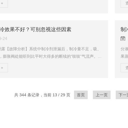
+
缩机采取的保护措施可分为四类：1、防止液击；2、压力
由
内置电动机的保护；4、温度保护。防止液击当进入气缸的
的
来不及从排气阀排出时，气缸内将出现液击，液击时产生
开
力使气缸、活塞、连杆…….等零件损坏，因此需采取一系
室
冷效果不好？可别忽视这些因素
制
。1、假盖将气阀组件用一弹簧紧压在气缸端部，形...
并从
9-24
泄露【故障分析】系统中制冷剂泄漏后，制冷量不足，吸、
分
，膨胀阀处能听到比平时大得多的断续的“吱吱”气流声。蒸
果
或挂较少量的浮霜，若调大膨胀阀孔，吸气压力仍无大变
液
+
，系统内平衡压力一般低于相同环境温度所对应的饱和压
同
方法】制冷剂泄漏后，不能急于向系统内充灌制冷剂，而
的
渗漏点，经修复后再充灌制冷剂。2、维修后充灌制冷剂过
成
析】维修后的制冷系统中充灌的制冷剂量超过系统的容
维
共 344 条记录，当前 13 / 29 页
首页
上一页
下一
就会占去冷凝器一定的容积，减少散热面积，使其...
结如