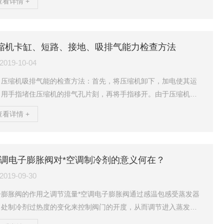
查看详情 +
剂蒸发吸热的，流经蒸发器的水就是冷冻水，冷冻水被吸收热量后
度就降低了，经过空调机组就把冷风吹到室内起到降温作用。对比
用空调来说，室内机就是蒸发器，室外机就是冷凝器，只不过家用
都是风吹出来制冷的，*空调的是水流过蒸发器后再到室内换热。
缩机卡缸、短路、接地、吸排气能力检查方法
冷冻水/冷却水/冷凝水冷却水降低制冷剂的温度，流经冷凝器的...
2019-10-04
、压缩机吸排气能的检查方法：首先，将压缩机卸下，加电使其运
，用手指堵住压缩机的排气孔片刻，再将手指移开。由于压缩机内
压力，所以当用手堵住压缩机的排气孔时，应感到有排气压力；当
查看详情 +
手指移开时，可以听到“呲呲的排气声，而且排气压力正常的压缩
，应很难堵住压缩机排除的气体，这表明压缩机性能良好。如果用
堵住排气管时感觉不到压力，将手指移开时，听不到排气声，则说
该压缩机性能不良。二、判断压缩机电动机绕组短路用万用表选用R
空调电子膨胀阀对*空调制冷剂的意义何在？
档，调零后，测量压缩机电动机绕组C-R或C-S两点的电...
2019-09-30
子膨胀阀的作用之调节流量*空调电子膨胀阀通过感温包感受蒸发器
口处制冷剂过热度的变化来控制阀门的开度，从而调节进入蒸发器
制冷剂流量，使其铜管里面的冷媒流量与蒸发器的热负荷相匹配。